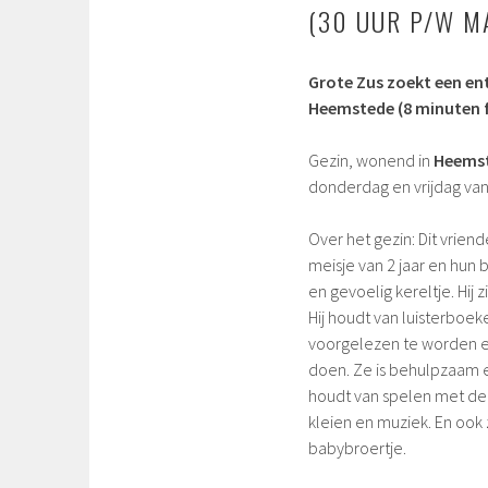
(30 UUR P/W MA
Grote Zus zoekt een en
Heemstede (8 minuten 
Gezin, wonend in
Heems
donderdag en vrijdag van
Over het gezin: Dit vriend
meisje van 2 jaar en hun 
en gevoelig kereltje. Hij z
Hij houdt van luisterboek
voorgelezen te worden en k
doen. Ze is behulpzaam en
houdt van spelen met de 
kleien en muziek. En ook z
babybroertje.