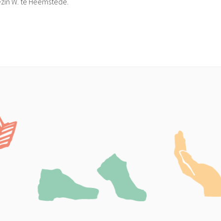
gezin W. te Heemstede.