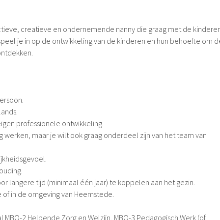
tieve, creatieve en ondernemende nanny die graag met de kindere
 speel je in op de ontwikkeling van de kinderen en hun behoefte om d
 ontdekken.
persoon.
lands.
 eigen professionele ontwikkeling.
ig werken, maar je wilt ook graag onderdeel zijn van het team van
ijkheidsgevoel.
houding.
oor langere tijd (minimaal één jaar) te koppelen aan het gezin.
e of in de omgeving van Heemstede.
al MBO-2 Helpende Zorg en Welzijn, MBO-3 Pedagogisch Werk (of