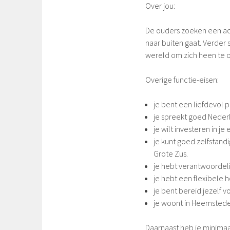
Over jou:
De ouders zoeken een ac
naar buiten gaat. Verder
wereld om zich heen te
Overige functie-eisen:
je bent een liefdevol 
je spreekt goed Neder
je wilt investeren in je
je kunt goed zelfstand
Grote Zus.
je hebt verantwoordel
je hebt een flexibele 
je bent bereid jezelf v
je woont in Heemsted
Daarnaast heb je minima