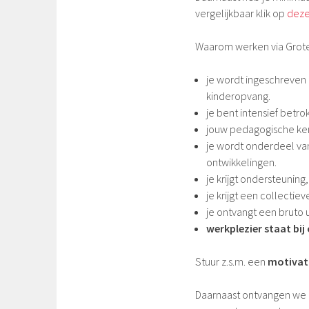
vergelijkbaar klik op
dez
Waarom werken via Grot
je wordt ingeschreven 
kinderopvang.
je bent intensief betr
jouw pedagogische kenn
je wordt onderdeel van
ontwikkelingen.
je krijgt ondersteuning,
je krijgt een collectie
je ontvangt een bruto
werkplezier staat bij
Stuur z.s.m. een
motivat
Daarnaast ontvangen we 