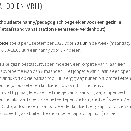
, DO EN VRIJ)
thousiaste nanny/pedagogisch begeleider voor een gezin in
fietsafstand vanaf station Heemstede-Aerdenhout)
tede
zoekt per 1 september 2021 voor
30 uur
in de week (maandag,
 8.00-18.00 uur) een nanny voor 3 kinderen.
elijke gezin bestaat uit vader, moeder, een jongetje van 4 jaar, een
babybroertje (van dan 8 maanden). Het jongetje van 4 jaar is een open
it sinds kort op de basisschool. Hij is erg graag buiten o.a. om te fietsen
en, lego, puzzelen en knutselen. Ook vindt hij het leuk om
ijkt hij graag televisie. Het meisje van 2 jaar wil graag dingen zelf
 net als haar broer, is ze niet verlegen. Ze kan goed zelf spelen. Ze
Duplo, autootjes en haar pop. Verder knutselt ze graag, houdt ze van
ij speelt graag buiten. Beide kinderen zijn dol op hun (rustige)