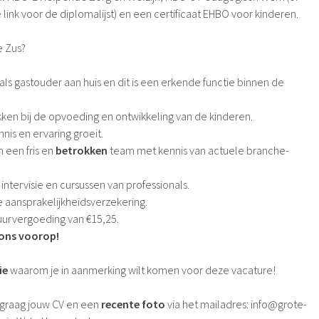
e
link voor de diplomalijst) en een certificaat EHBO voor kinderen.
e Zus?
als gastouder aan huis en dit is een erkende functie binnen de
okken bij de opvoeding en ontwikkeling van de kinderen.
is en ervaring groeit.
 een fris en
betrokken
team met kennis van actuele branche-
 intervisie en cursussen van professionals.
ve aansprakelijkheidsverzekering.
 uurvergoeding van €15,25.
 ons voorop!
ie
waarom je in aanmerking wilt komen voor deze vacature!
graag jouw CV en een
recente foto
via het mailadres: info@grote-