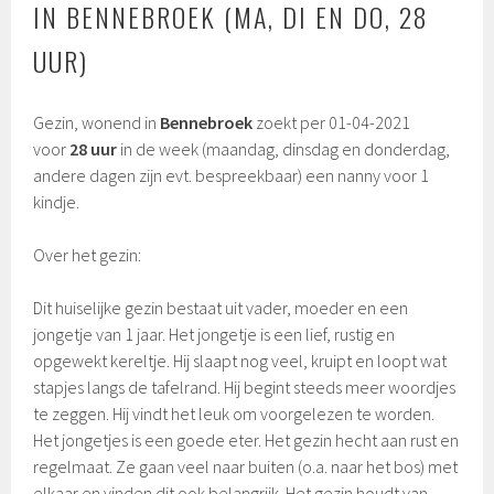
IN BENNEBROEK (MA, DI EN DO, 28
UUR)
Gezin, wonend in
Bennebroek
zoekt per 01-04-2021
voor
28 uur
in de week (maandag, dinsdag en donderdag,
andere dagen zijn evt. bespreekbaar) een nanny voor 1
kindje.
Over het gezin:
Dit huiselijke gezin bestaat uit vader, moeder en een
jongetje van 1 jaar. Het jongetje is een lief, rustig en
opgewekt kereltje. Hij slaapt nog veel, kruipt en loopt wat
stapjes langs de tafelrand. Hij begint steeds meer woordjes
te zeggen. Hij vindt het leuk om voorgelezen te worden.
Het jongetjes is een goede eter. Het gezin hecht aan rust en
regelmaat. Ze gaan veel naar buiten (o.a. naar het bos) met
elkaar en vinden dit ook belangrijk. Het gezin houdt van