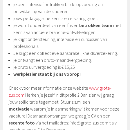
je bent intensief betrokken bij de opvoeding en
ontwikkeling van de kinderen.
jouw pedagogische kennis en ervaring groeit.
je wordt onderdeel van een fris en
betrokken team
met
kennis van actuele branche-ontwikkelingen.
je krijgt ondersteuning, intervisie en cursussen van
professionals.
Je krijgt een collectieve aansprakelijkheidsverzekering.
je ontvangt een bruto-maandvergoeding.
je bruto uurvergoeding is € 15,25
werkplezier staat bij ons voorop!
Check voor meer informatie onze website
www.grote-
zus.com
Herken je jezelf in dit profiel? Dan zien wij graag
jouw sollicitatie tegemoet! Stuur z.s.m. een
motivatie
waarom je in aanmerking wilt komen voor deze
vacature! Daarnaast ontvangen we graag je CV en een
recente foto
via het mailadres: info@grote-zus.com t.a.v.
vacature gezin F. te Overveen