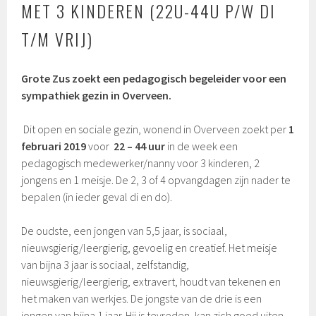
MET 3 KINDEREN (22U-44U P/W DI
T/M VRIJ)
Grote Zus zoekt een pedagogisch begeleider voor een
sympathiek gezin in Overveen.
Dit open en sociale gezin, wonend in Overveen zoekt per
1
februari 2019
voor
22 – 44 uur
in de week een
pedagogisch medewerker/nanny voor 3 kinderen, 2
jongens en 1 meisje. De 2, 3 of 4 opvangdagen zijn nader te
bepalen (in ieder geval di en do).
De oudste, een jongen van 5,5 jaar, is sociaal,
nieuwsgierig/leergierig, gevoelig en creatief. Het meisje
van bijna 3 jaar is sociaal, zelfstandig,
nieuwsgierig/leergierig, extravert, houdt van tekenen en
het maken van werkjes. De jongste van de drie is een
jongen van bijna 1 jaar. Hij is tevreden, kan zich goed uiten