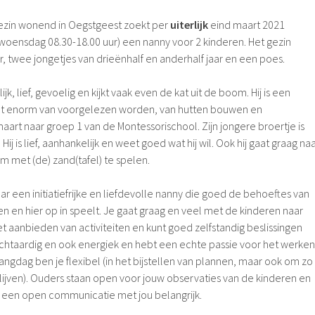
ezin wonend in Oegstgeest zoekt per
uiterlijk
eind maart 2021
woensdag 08.30-18.00 uur) een nanny voor 2 kinderen. Het gezin
, twee jongetjes van drieënhalf en anderhalf jaar en een poes.
ijk, lief, gevoelig en kijkt vaak even de kat uit de boom. Hij is een
udt enorm van voorgelezen worden, van hutten bouwen en
 maart naar groep 1 van de Montessorischool. Zijn jongere broertje is
e. Hij is lief, aanhankelijk en weet goed wat hij wil. Ook hij gaat graag na
om met (de) zand(tafel) te spelen.
ar een initiatiefrijke en liefdevolle nanny die goed de behoeftes van
n en hier op in speelt. Je gaat graag en veel met de kinderen naar
het aanbieden van activiteiten en kunt goed zelfstandig beslissingen
achtaardig en ook energiek en hebt een echte passie voor het werken
ngdag ben je flexibel (in het bijstellen van plannen, maar ook om zo
blijven). Ouders staan open voor jouw observaties van de kinderen en
 een open communicatie met jou belangrijk.