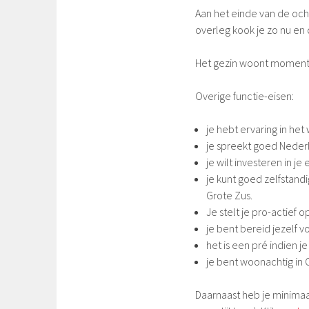
Aan het einde van de ocht
overleg kook je zo nu en
Het gezin woont momentee
Overige functie-eisen:
je hebt ervaring in he
je spreekt goed Neder
je wilt investeren in j
je kunt goed zelfstand
Grote Zus.
Je stelt je pro-actief o
je bent bereid jezelf v
het is een pré indien 
je bent woonachtig in
Daarnaast heb je minima