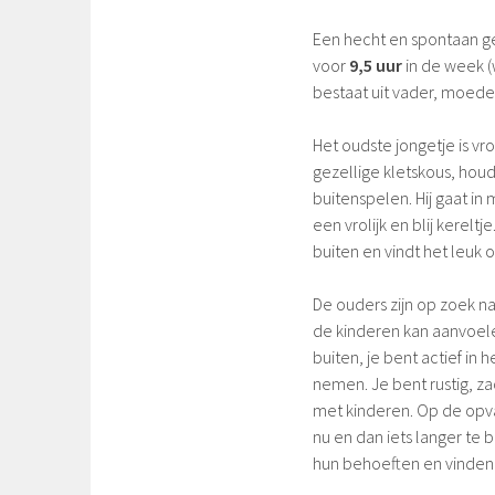
Een hecht en spontaan g
voor
9,5 uur
in de week (
bestaat uit vader, moeder
Het oudste jongetje is vrol
gezellige kletskous, ho
buitenspelen. Hij gaat in
een vrolijk en blij kereltj
buiten en vindt het leuk 
De ouders zijn op zoek na
de kinderen kan aanvoele
buiten, je bent actief in 
nemen. Je bent rustig, z
met kinderen. Op de opva
nu en dan iets langer te 
hun behoeften en vinden