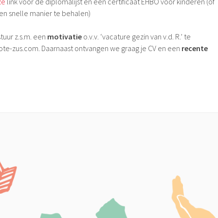
ze
link voor de diplomalijst en een certificaat EHBO voor kinderen (of
en snelle manier te behalen)
stuur z.s.m. een
motivatie
o.v.v. ‘vacature gezin van v.d. R.’ te
ote-zus.com. Daarnaast ontvangen we graag je CV en een
recente