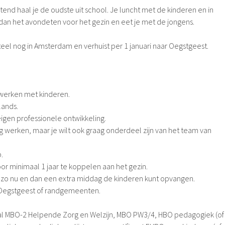
end haal je de oudste uit school. Je luncht met de kinderen en in
 dan het avondeten voor het gezin en eet je met de jongens.
l nog in Amsterdam en verhuist per 1 januari naar Oegstgeest.
t werken met kinderen.
lands.
e eigen professionele ontwikkeling.
ig werken, maar je wilt ook graag onderdeel zijn van het team van
p.
oor minimaal 1 jaar te koppelen aan het gezin.
je zo nu en dan een extra middag de kinderen kunt opvangen.
 Oegstgeest of randgemeenten.
al MBO-2 Helpende Zorg en Welzijn, MBO PW3/4, HBO pedagogiek (of