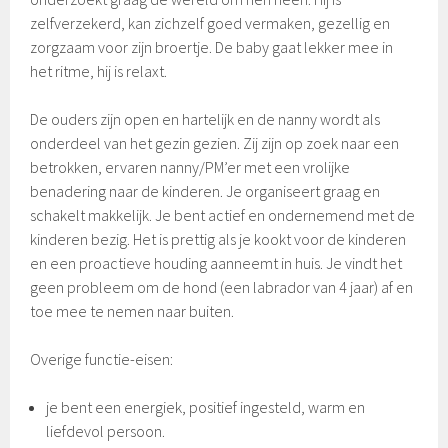
zelfverzekerd, kan zichzelf goed vermaken, gezellig en
zorgzaam voor zijn broertje. De baby gaat lekker mee in
het ritme, hij is relaxt.
De ouders zijn open en hartelijk en de nanny wordt als
onderdeel van het gezin gezien. Zij zijn op zoek naar een
betrokken, ervaren nanny/PM’er met een vrolijke
benadering naar de kinderen. Je organiseert graag en
schakelt makkelijk. Je bent actief en ondernemend met de
kinderen bezig. Het is prettig als je kookt voor de kinderen
en een proactieve houding aanneemt in huis. Je vindt het
geen probleem om de hond (een labrador van 4 jaar) af en
toe mee te nemen naar buiten.
Overige functie-eisen:
je bent een energiek, positief ingesteld, warm en
liefdevol persoon.