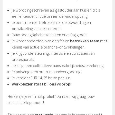
je wordt ingeschreven als gastouder aan huis en dit is
een erkende functie binnen de kinderopvang.
je bent intensief betrokken bij de opvoeding en
ontwikkeling van de kinderen.
jouw pedagogische kennis en ervaring groeit.
je wordt onderdeel van een fris en
betrokken team
met
kennis van actuele branche-ontwikkelingen.
je krijgt ondersteuning, intervisie en cursussen van
professionals.
Je krijgt een collectieve aansprakelijkheidsverzekering.
je ontvangt een bruto-maandvergoeding.
je verdient EUR 14,25 bruto per uur.
werkplezier staat bij ons voorop!
Herken je jezelf in dit profiel? Dan zien wij graag jouw
sollicitatie tegemoet!
Stuur z.s.m. een
motivatie
waarom je in aanmerking wilt