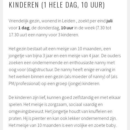
KINDEREN (1 HELE DAG, 10 UUR)
Vriendelijk gezin, wonend in Leiden , zoekt per eind
juli
voor
1 dag
, de donderdag,
10 uur
in de week (7.30 tot
17.30 uur) een nanny voor 3 kinderen.
Het gezin bestaat uit een meisje van 10 maanden, een
jongetje van bijna 3 jaar en een meisje van 4 jaar. De ouders
zoeken een ondernemende en enthousiaste nanny met
oog voor (dag)structuur. De nanny heeft enige ervaring in
het werken binnen een gezin (als moeder of nanny) of (als
PM/professional) op een groep (jonge) kinderen.
De kinderen zijn lief, kunnen goed zelfstandig en met elkaar
spelen. Het meisje is zorgzaam, sociaal vaardig en
omgevingsbewust. Het jongetje houdt van knuffelen en
praten. Hij is pienter en kan ook lekker ondernemend zijn.
Het meisje van 10 maanden is een vrolijke en zoete baby.