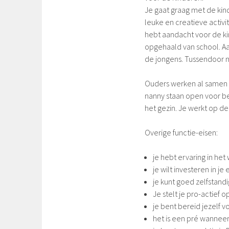
Je gaat graag met de kin
leuke en creatieve activi
hebt aandacht voor de k
opgehaald van school. Aan
de jongens. Tussendoor 
Ouders werken al samen
nanny staan open voor bes
het gezin. Je werkt op de
Overige functie-eisen:
je hebt ervaring in he
je wilt investeren in j
je kunt goed zelfstand
Je stelt je pro-actief o
je bent bereid jezelf v
het is een pré wanneer 