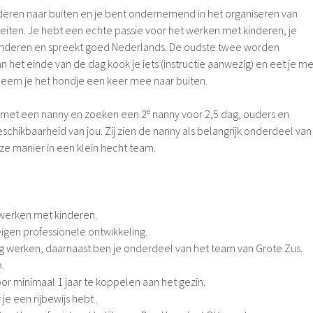
deren naar buiten en je bent ondernemend in het organiseren van
teiten. Je hebt een echte passie voor het werken met kinderen, je
inderen en spreekt goed Nederlands. De oudste twee worden
 het einde van de dag kook je iets (instructie aanwezig) en eet je me
neem je het hondje een keer mee naar buiten.
e
 met een nanny en zoeken een 2
nanny voor 2,5 dag, ouders en
chikbaarheid van jou. Zij zien de nanny als belangrijk onderdeel van
ze manier in een klein hecht team.
t werken met kinderen.
e eigen professionele ontwikkeling.
ig werken, daarnaast ben je onderdeel van het team van Grote Zus.
p.
oor minimaal 1 jaar te koppelen aan het gezin.
je een rijbewijs hebt .