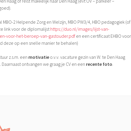
Den Haag of reist makkelijk naar Den Haag (evt OV – parkeer –
goed).
al MBO-2 Helpende Zorg en Welzijn, MBO PW3/4, HBO pedagogiek (of
ze link voor de diplomalijst
https://duo.nl/images/lijst-van-
gen-voor-het-beroep-van-gastouder.pdf
en een certificaat EHBO voor
eid deze op een snelle manier te behalen)
stuur z.s.m. een
motivatie
o.v.v. vacature gezin van W. te Den Haag
. Daarnaast ontvangen we graag je CV en een
recente foto
.