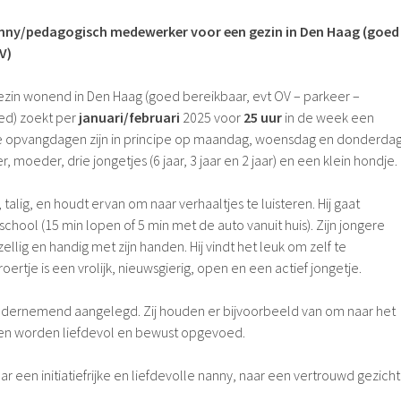
anny/pedagogisch medewerker voor een gezin in Den Haag (goed
V)
zin wonend in Den Haag (goed bereikbaar, evt OV – parkeer –
ed) zoekt per
januari/februari
2025 voor
25
uur
in de week een
De opvangdagen zijn in principe op maandag, woensdag en donderdag
r, moeder, drie jongetjes (6 jaar, 3 jaar en 2 jaar) en een klein hondje.
, talig, en houdt ervan om naar verhaaltjes te luisteren. Hij gaat
chool (15 min lopen of 5 min met de auto vanuit huis). Zijn jongere
ellig en handig met zijn handen. Hij vindt het leuk om zelf te
oertje is een vrolijk, nieuwsgierig, open en een actief jongetje.
 ondernemend aangelegd. Zij houden er bijvoorbeeld van om naar het
eren worden liefdevol en bewust opgevoed.
ar een initiatiefrijke en liefdevolle nanny, naar een vertrouwd gezicht