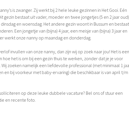
nny’s is zwanger. Zij werkt bij 2 hele leuke gezinnen in Het Gooi. Eén
it gezin bestaat uit vader, moeder en twee jongetjes (5 en 2 jaar oud)
p dinsdag en woensdag. Het andere gezin woont in Bussum en bestaat
deren. Een jongetje van (bijna) 4 jaar, een meisje van (bijna) 3 jaar en
 Hier werkt onze nanny op maandag en donderdag.
erlof invullen van onze nanny, dan zijn wij op zoek naar jou! Het is ee
hoe het is om bij een gezin thuis te werken, zonder dat je je voor
n. Wij zoeken namelijk een liefdevolle professional (met minimaal 1 jaa
 en bij voorkeur met baby-ervaring) die beschikbaar is van april t/m
 solliciteren op deze leuke dubbele vacature? Bel ons of stuur een
ie en recente foto.