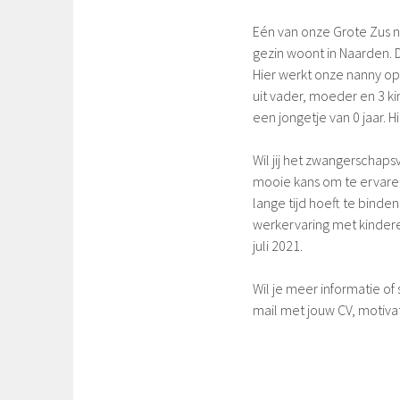
Eén van onze Grote Zus na
gezin woont in Naarden. D
Hier werkt onze nanny o
uit vader, moeder en 3 kin
een jongetje van 0 jaar.
Wil jij het zwangerschapsv
mooie kans om te ervaren 
lange tijd hoeft te binde
werkervaring met kinderen
juli 2021.
Wil je meer informatie of
mail met jouw CV, motivat