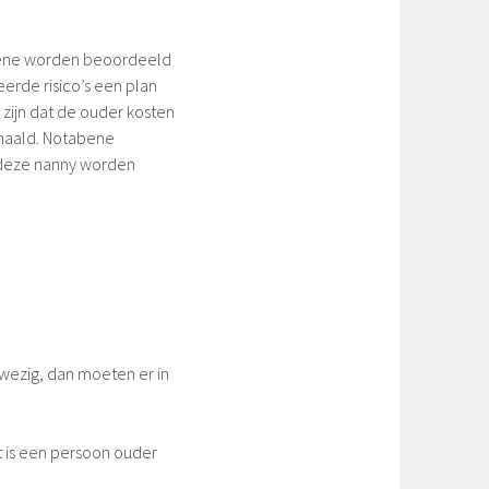
ygiëne worden beoordeeld
eerde risico’s een plan
 zijn dat de ouder kosten
erhaald. Notabene
 deze nanny worden
nwezig, dan moeten er in
t is een persoon ouder