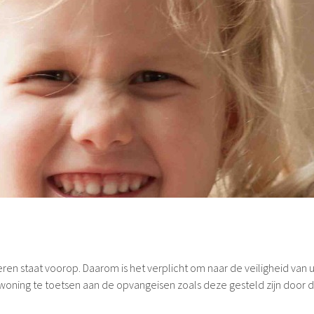
eren staat voorop. Daarom is het verplicht om naar de veiligheid van 
 woning te toetsen aan de opvangeisen zoals deze gesteld zijn door