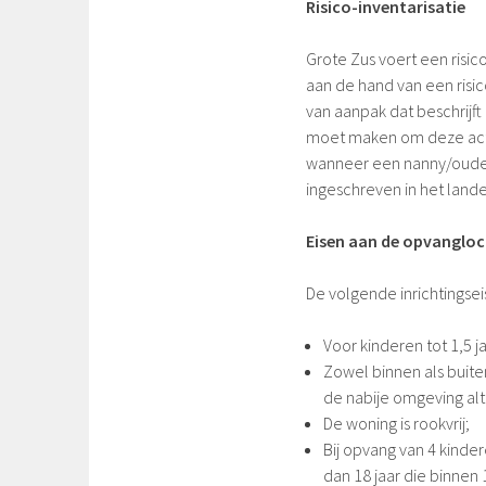
Risico-inventarisatie
Grote Zus voert een risi
aan de hand van een risic
van aanpak dat beschrijft
moet maken om deze acties
wanneer een nanny/ouder
ingeschreven in het lande
Eisen aan de opvangloc
De volgende inrichtingseis
Voor kinderen tot 1,5 j
Zowel binnen als buite
de nabije omgeving alte
De woning is rookvrij;
Bij opvang van 4 kinde
dan 18 jaar die binnen 