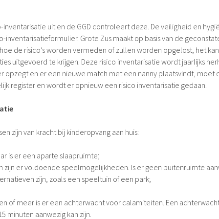
co-inventarisatie uit en de GGD controleert deze. De veiligheid en h
o-inventarisatieformulier. Grote Zus maakt op basis van de geconstat
 hoe de risico’s worden vermeden of zullen worden opgelost, het kan
 uitgevoerd te krijgen. Deze risico inventarisatie wordt jaarlijks h
 opzegt en er een nieuwe match met een nanny plaatsvindt, moet
lijk register en wordt er opnieuw een risico inventarisatie gedaan.
atie
en zijn van kracht bij kinderopvang aan huis:
aar is er een aparte slaapruimte;
n zijn er voldoende speelmogelijkheden. Is er geen buitenruimte aa
rnatieven zijn, zoals een speeltuin of een park;
ren of meer is er een achterwacht voor calamiteiten. Een achterwach
15 minuten aanwezig kan zijn.