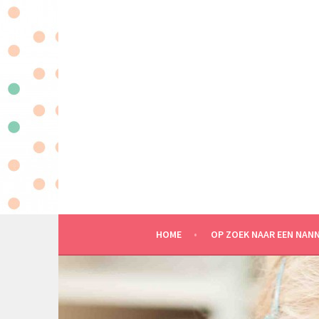
Spring
naar
inhoud
MAATWERK IN KINDEROPVANG AAN HUIS
HOME
OP ZOEK NAAR EEN NAN