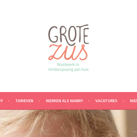
NY
TARIEVEN
WERKEN ALS NANNY
VACATURES
NI