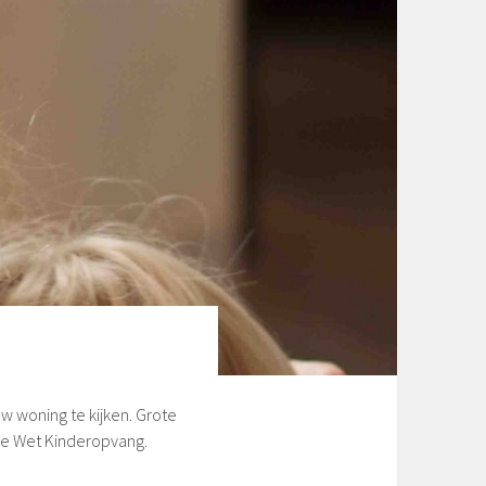
uw woning te kijken. Grote
 de Wet Kinderopvang.